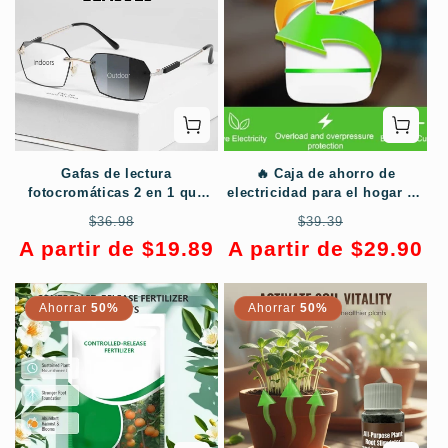
Gafas de lectura
🔥 Caja de ahorro de
fotocromáticas 2 en 1 que
electricidad para el hogar de
bloquean la luz azul
30KW🔥
Precio
Precio
Precio
Precio
$36.98
$39.39
habitual
de
habitual
de
A partir de $19.89
A partir de $29.90
oferta
oferta
Ahorrar
50%
Ahorrar
50%