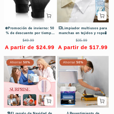
❄️Promoción de invierno: 50
💥Limpiador multiusos para
% de descuento por tiempo
manchas en tejidos y ropa🧪
limitado🔥Pantalla táctil
Precio
Precio
Precio
Precio
$49.99
$35.99
electrostática impermeable,
habitual
de
habitual
de
A partir de $24.99
A partir de $17.99
guantes cálidos para el
oferta
oferta
invierno
Ahorrar
50%
Ahorrar
50%
🎅El regalo de Navidad de
💧Revestimiento de