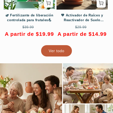
🌿 Fertilizante de liberación
💚 Activador de Raíces y
controlada para frutales💪
Reactivador de Suelo
Multiusos 🌿
Precio
Precio
Precio
Precio
$39.99
$29.99
habitual
de
habitual
de
A partir de $19.99
A partir de $14.99
oferta
oferta
Ver todo