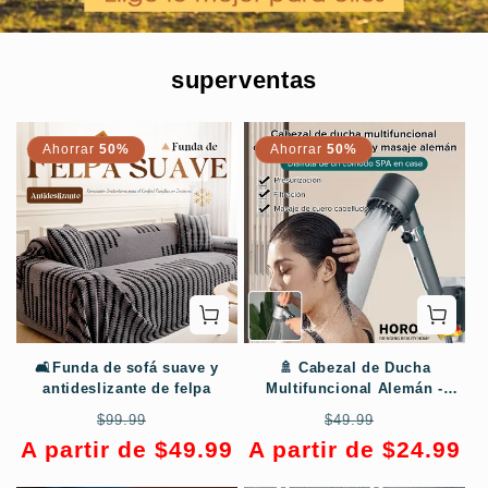
superventas
Ahorrar
50%
Ahorrar
50%
🛋️Funda de sofá suave y
🚿 Cabezal de Ducha
antideslizante de felpa
Multifuncional Alemán -
Masaje de Lluvia y Ahorro de
Precio
Precio
Precio
Precio
$99.99
$49.99
Agua, Instalación Instantánea
habitual
de
habitual
de
A partir de $49.99
A partir de $24.99
sin Herramientas 💦📦
oferta
oferta