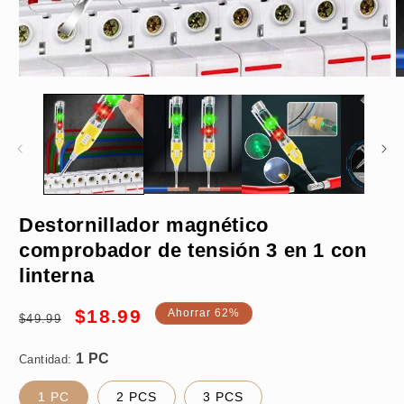
Abrir
A
elemento
e
multimedia
m
1
2
en
e
una
u
ventana
v
modal
m
Destornillador magnético
1 PC
comprobador de tensión 3 en 1 con
linterna
Precio
Precio
$18.99
Ahorrar 62%
$49.99
habitual
de
oferta
Cantidad:
1 PC
2 PCS
3 PCS