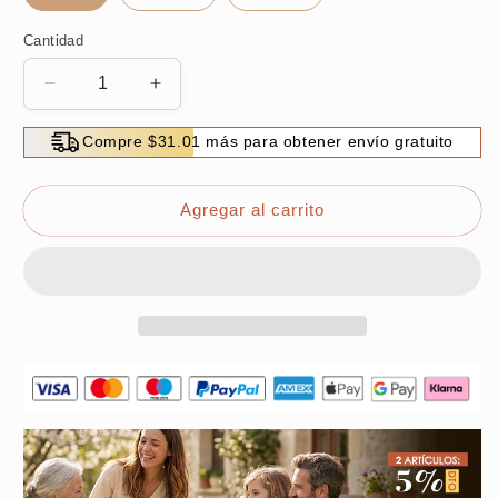
Cantidad
Reducir
Aumentar
cantidad
cantidad
para
para
Compre $31.01 más para obtener envío gratuito
Destornillador
Destornillador
magnético
magnético
comprobador
comprobador
Agregar al carrito
de
de
tensión
tensión
3
3
en
en
1
1
con
con
linterna
linterna