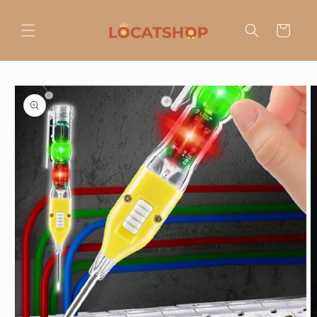
Ir
directamente
al contenido
Carrito
Ir
directamente
a la
información
del producto