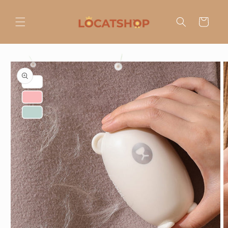
Ir
directamente
al contenido
Carrito
Ir
directamente
a la
información
del producto