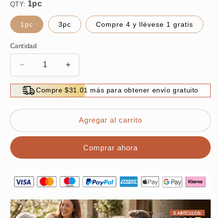
QTY:
1pc
3pc
Compre 4 y llévese 1 gratis
Cantidad
Reducir
Aumentar
cantidad
cantidad
para
para
Compre $31.01 más para obtener envío gratuito
Bonita
Bonita
bola
bola
de
de
Agregar al carrito
pelusa
pelusa
adhesiva
adhesiva
Comprar ahora
portátil
portátil
y
y
reutilizable
reutilizable