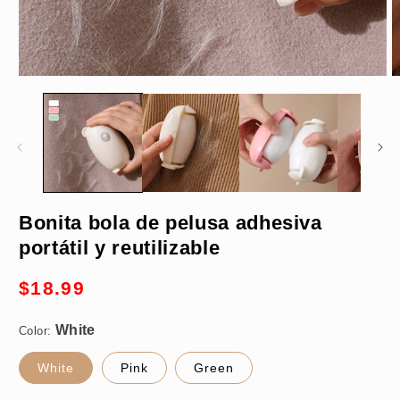
Abrir
A
elemento
e
multimedia
m
1
2
en
e
una
u
ventana
v
modal
m
White
Bonita bola de pelusa adhesiva
portátil y reutilizable
1pc
Precio
$18.99
habitual
Color:
White
Pink
Green