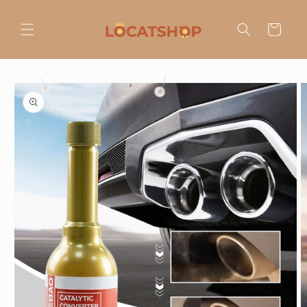
Ir
directamente
al contenido
Carrito
Ir
directamente
a la
información
del producto