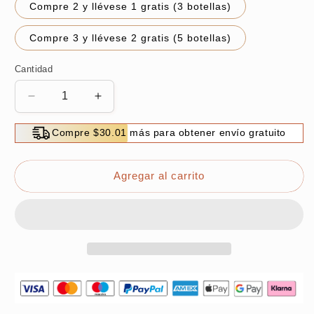
Compre 2 y llévese 1 gratis (3 botellas)
Compre 3 y llévese 2 gratis (5 botellas)
Cantidad
Reducir
Aumentar
cantidad
cantidad
para
para
Compre $30.01 más para obtener envío gratuito
Limpiador
Limpiador
de
de
carbonilla
carbonilla
Agregar al carrito
del
del
motor
motor
para
para
catalizadores
catalizadores