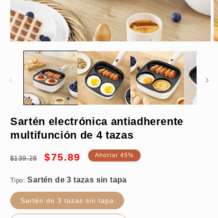
Abrir
A
elemento
e
multimedia
m
1
2
en
e
una
u
ventana
v
modal
m
Sartén de 3 tazas sin tapa
Sartén electrónica antiadherente
multifunción de 4 tazas
Precio
Precio
$75.89
Ahorrar 45%
$139.28
habitual
de
oferta
Tipo:
Sartén de 3 tazas sin tapa