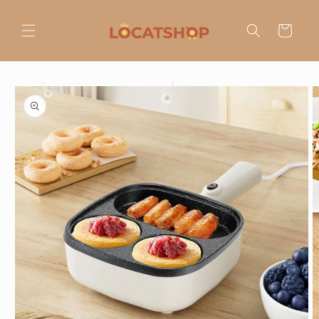
Ir
directamente
al contenido
Carrito
Ir
directamente
a la
información
del producto