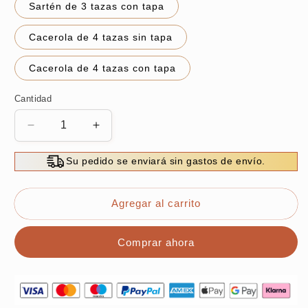
Sartén de 3 tazas con tapa
Cacerola de 4 tazas sin tapa
Cacerola de 4 tazas con tapa
Cantidad
Reducir
Aumentar
cantidad
cantidad
para
para
Su pedido se enviará sin gastos de envío.
Sartén
Sartén
electrónica
electrónica
antiadherente
antiadherente
Agregar al carrito
multifunción
multifunción
de
de
Comprar ahora
4
4
tazas
tazas