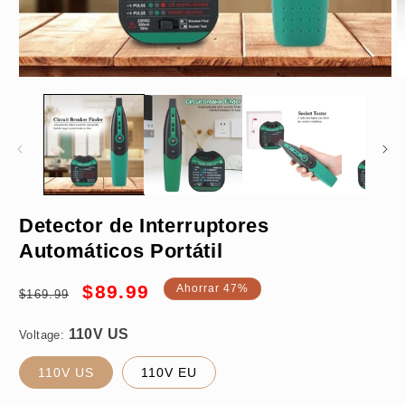
Abrir
A
elemento
e
multimedia
m
1
2
en
e
una
u
ventana
v
modal
m
110V US
Detector de Interruptores
Automáticos Portátil
Precio
Precio
$89.99
Ahorrar 47%
$169.99
habitual
de
oferta
Voltage:
110V US
110V EU