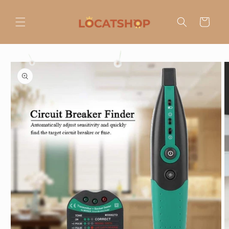
Ir
directamente
al contenido
Carrito
Ir
directamente
a la
información
del producto