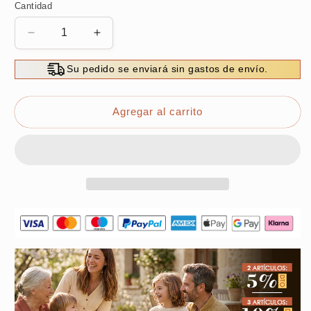
Cantidad
Reducir
Aumentar
cantidad
cantidad
para
para
Su pedido se enviará sin gastos de envío.
Detector
Detector
de
de
Interruptores
Interruptores
Agregar al carrito
Automáticos
Automáticos
Portátil
Portátil