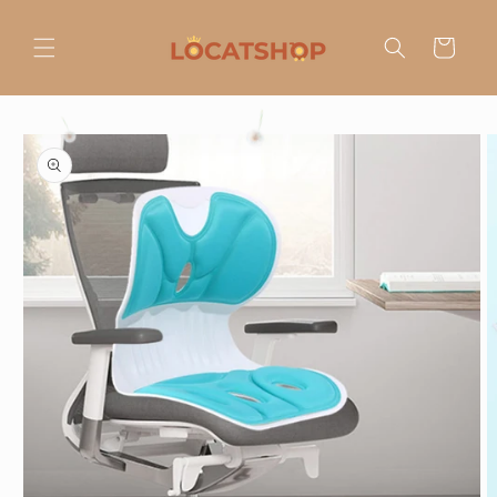
Ir
directamente
al contenido
Carrito
Ir
directamente
a la
información
del producto