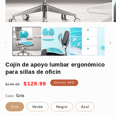
Abrir
A
elemento
e
multimedia
m
1
2
en
e
una
u
ventana
v
modal
m
Gris
Cojín de apoyo lumbar ergonómico
para sillas de oficin
Precio
Precio
$129.99
Ahorrar 48%
$249.99
habitual
de
oferta
Color:
Gris
Verde
Negro
Azul