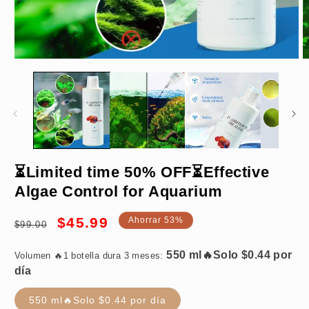
Abrir
A
elemento
e
multimedia
m
1
2
en
e
una
u
ventana
v
modal
m
550 ml🔥Solo $0.44 por
⏳Limited time 50% OFF⏳Effective
día
Algae Control for Aquarium
Precio
Precio
$45.99
Ahorrar 53%
$99.00
habitual
de
oferta
Volumen 🔥1 botella dura 3 meses:
550 ml🔥Solo $0.44 por día