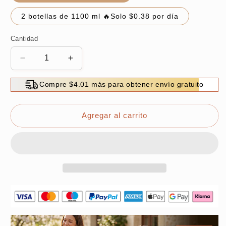
2 botellas de 1100 ml 🔥Solo $0.38 por día
Cantidad
Reducir
Aumentar
cantidad
cantidad
para
para
Compre $4.01 más para obtener envío gratuito
⏳
⏳
Limited
Limited
Agregar al carrito
time
time
50%
50%
OFF
OFF
⏳
⏳
Effective
Effective
Algae
Algae
Control
Control
for
for
Aquarium
Aquarium