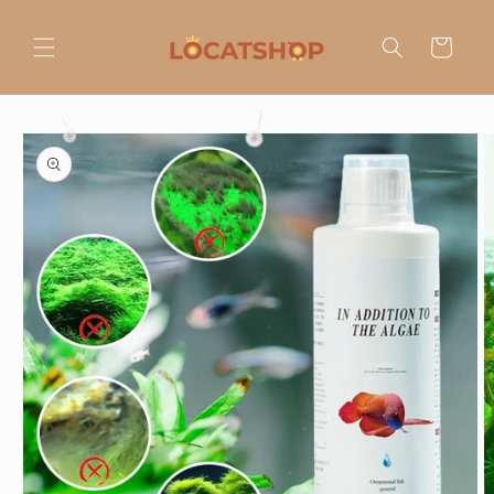
Ir
directamente
al contenido
Carrito
Ir
directamente
a la
información
del producto