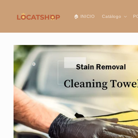
Ir
directamente
al contenido
🏠 INICIO
Catálogo
P
Ir
directamente
a la
información
del producto