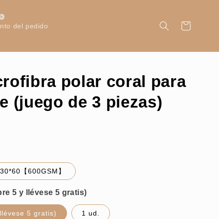
Carrito
nto del pedido
rofibra polar coral para
e (juego de 3 piezas)
30*60【600GSM】
lévese 5 gratis)
1 ud.