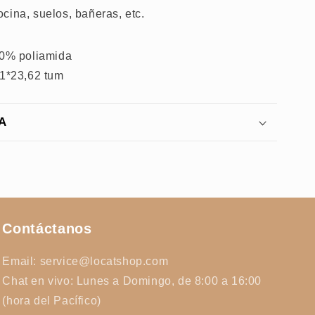
cina, suelos, bañeras, etc.
20% poliamida
81*23,62 tum
A
Contáctanos
Email: service@locatshop.com
Chat en vivo: Lunes a Domingo, de 8:00 a 16:00
(hora del Pacífico)