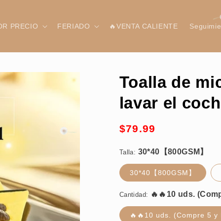
OR PRECIO
FERIADO
🔥VENTA CALIENTE
Seguimie
Toalla de mic
lavar el coch
Precio
$79.99
30*40【800GSM】
habitual
Talla:
🔥🔥10 uds. (Compre 5 y llévese 5 gratis)
30*40【800GSM】
Cantidad:
🔥🔥10 uds. (Compre 5 y l