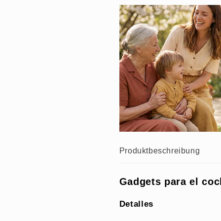
3
3
piezas)
piezas)
Produktbeschreibung
Gadgets para el coc
Detalles