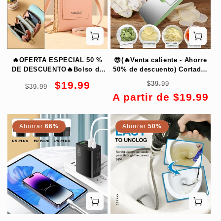
🔥OFERTA ESPECIAL 50 %
😎(🔥Venta caliente - Ahorre
DE DESCUENTO🔥Bolso de
50% de descuento) Cortador
seguridad antirrobo con
de verduras multifunción
Precio
Precio
Precio
Precio
$19.99
$39.99
$39.99
pantalla táctil
habitual
de
habitual
de
A partir de $19.99
oferta
oferta
Ahorrar
66%
Ahorrar
50%