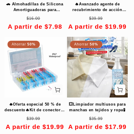
🚗 Almohadillas de Silicona
🔥Avanzado agente de
Amortiguadoras para
recubrimiento de acción
Cerraduras de Puertas de
rápida para automóviles en
Precio
Precio
Precio
Precio
$16.00
$39.99
Auto - Cierre Silencioso ✨
aerosol✨
habitual
de
habitual
de
A partir de $7.98
A partir de $19.99
oferta
oferta
Ahorrar
50%
Ahorrar
50%
🔥Oferta especial 50 % de
💥Limpiador multiusos para
descuento🔥Kit de conectores
manchas en tejidos y ropa🧪
de cable de soldadura
Precio
Precio
Precio
Precio
$39.99
$35.99
impermeables Solderstick
habitual
de
habitual
de
A partir de $19.99
A partir de $17.99
oferta
oferta