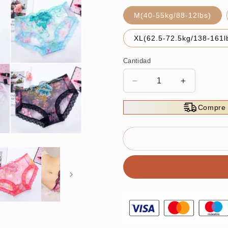
M(40-55kg/88-12lbs)
XL(62.5-72.5kg/138-161l
Cantidad
Reducir
Aumentar
cantidad
cantidad
para
para
Compre 
🌸
🌸
Compar
Compar
4
4
OBDENGA
OBDENG
3
3
GRAATIS
GRAATIS
🌸
🌸
Bragas
Bragas
de
de
algodón
algodón
antibacteriano
antibacteri