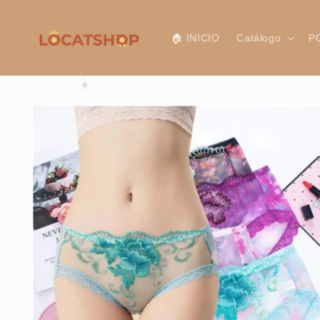
Ir
directamente
al contenido
🏠 INICIO
Catálogo
P
Ir
directamente
a la
información
del producto