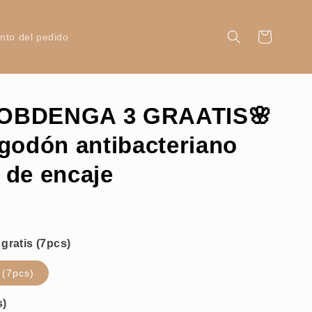
Carrito
nto del pedido
 OBDENGA 3 GRAATIS🌸
godón antibacteriano
 de encaje
 (7pcs)