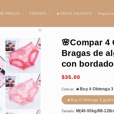
OR PRECIO
FERIADO
🔥VENTA CALIENTE
Seguimie
🌸Compar 4
Bragas de al
con bordado
🔥Buy 4 Obtenga 3 gratis (7pcs)
Precio
$35.00
habitual
Colocar:
M(40-55kg/88-12lbs)
🔥Buy 4 Obtenga 3 gratis
Tamaño: