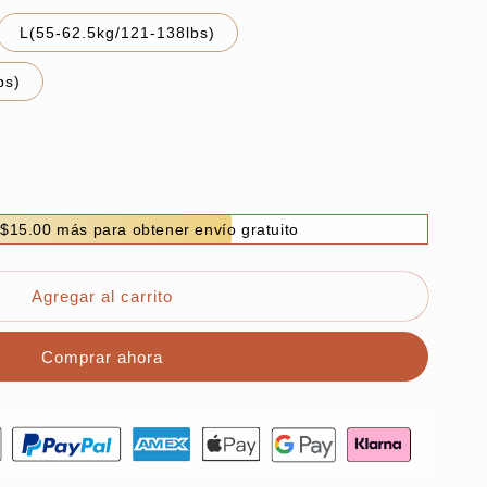
L(55-62.5kg/121-138lbs)
bs)
$15.00 más para obtener envío gratuito
Agregar al carrito
A
Comprar ahora
ano