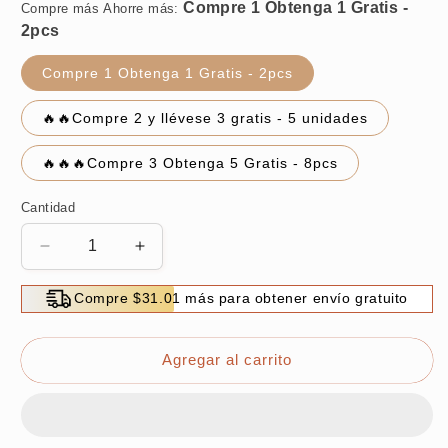
Compre más Ahorre más:
Compre 1 Obtenga 1 Gratis - 2pcs
🔥🔥Compre 2 y llévese 3 gratis - 5 unidades
🔥🔥🔥Compre 3 Obtenga 5 Gratis - 8pcs
Cantidad
Reducir
Aumentar
cantidad
cantidad
para
para
Compre $31.01 más para obtener envío gratuito
Delineador
Delineador
líquido
líquido
ultrafino
ultrafino
Agregar al carrito
de
de
secado
secado
rápido
rápido