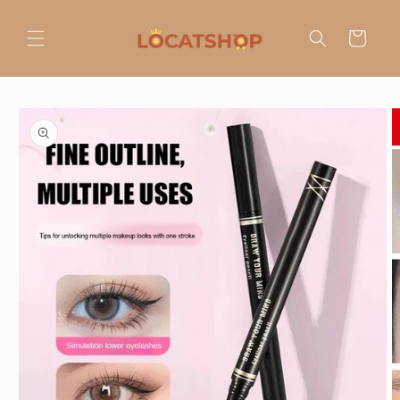
Ir
directamente
al contenido
Carrito
Ir
directamente
a la
información
del producto