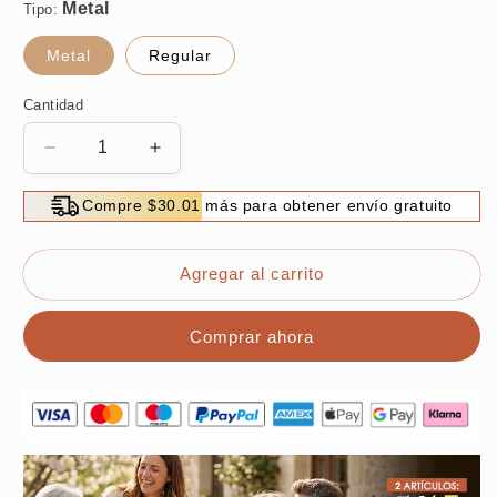
Tipo:
Metal
Regular
Cantidad
Reducir
Aumentar
cantidad
cantidad
para
para
Compre $30.01 más para obtener envío gratuito
Gafas
Gafas
de
de
sol
sol
Agregar al carrito
en
en
alta
alta
Comprar ahora
definición
definición
sin
sin
montura
montura
protectoras
protectoras