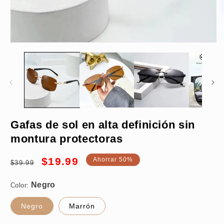
Abrir
A
elemento
e
multimedia
m
1
2
en
e
una
u
ventana
v
modal
m
Negro
Gafas de sol en alta definición sin
montura protectoras
Metal
Precio
Precio
$19.99
Ahorrar 50%
$39.99
habitual
de
oferta
Color:
Negro
Marrón