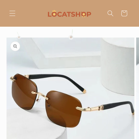
Ir
directamente
al contenido
Carrito
Ir
directamente
a la
información
del producto