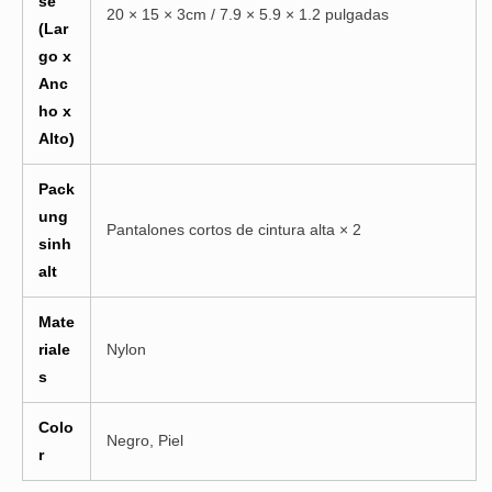
se
20 × 15 × 3cm / 7.9 × 5.9 × 1.2 pulgadas
(Lar
go x
Anc
ho x
Alto)
Pack
ung
Pantalones cortos de cintura alta × 2
sinh
alt
Mate
riale
Nylon
s
Colo
Negro, Piel
r