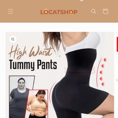
Ir
directamente
al contenido
Carrito
Ir
directamente
a la
información
del producto