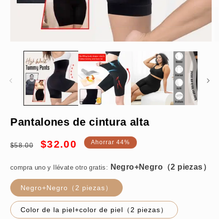
Abrir
A
elemento
e
multimedia
m
1
2
en
e
una
u
ventana
v
modal
m
Negro+Negro（2 piezas）
Pantalones de cintura alta
Precio
Precio
$32.00
Ahorrar 44%
$58.00
habitual
de
oferta
compra uno y llévate otro gratis:
M-L（50-62.5kg）
Negro+Negro（2 piezas）
Color de la piel+color de piel（2 piezas）