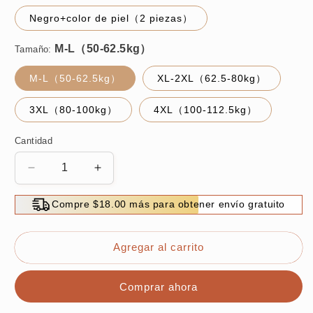
Negro+color de piel（2 piezas）
Tamaño:
M-L（50-62.5kg）
XL-2XL（62.5-80kg）
3XL（80-100kg）
4XL（100-112.5kg）
Cantidad
Reducir
Aumentar
cantidad
cantidad
para
para
Compre $18.00 más para obtener envío gratuito
Pantalones
Pantalones
de
de
cintura
cintura
Agregar al carrito
alta
alta
Comprar ahora