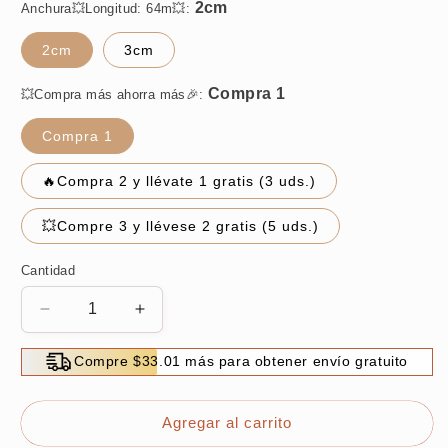
Anchura💥Longitud: 64m💥:
2cm
3cm
💥Compra más ahorra más🎉:
Compra 1
🔥Compra 2 y llévate 1 gratis (3 uds.)
💥Compre 3 y llévese 2 gratis (5 uds.)
Cantidad
Reducir
Aumentar
cantidad
cantidad
para
para
Compre $33.01 más para obtener envío gratuito
💥
💥
Iron-
Iron-
On
On
Agregar al carrito
Cinta
Cinta