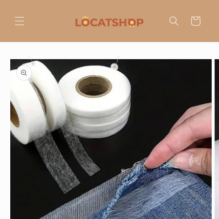
Ir
directamente
al contenido
Carrito
Ir
directamente
a la
información
del producto