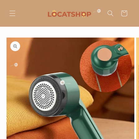
Ir
directamente
al contenido
Carrito
Ir
directamente
a la
información
del producto