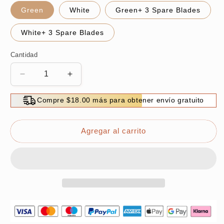
Green
White
Green+ 3 Spare Blades
White+ 3 Spare Blades
Cantidad
Reducir
Aumentar
cantidad
cantidad
para
para
Compre $18.00 más para obtener envío gratuito
🎄
🎄
Christmas
Christmas
Hot
Hot
Agregar al carrito
Sale-
Sale-
Updated
Updated
Version
Version
Of
Of
Lint
Lint
Remover
Remover
Shaver
Shaver
-
-