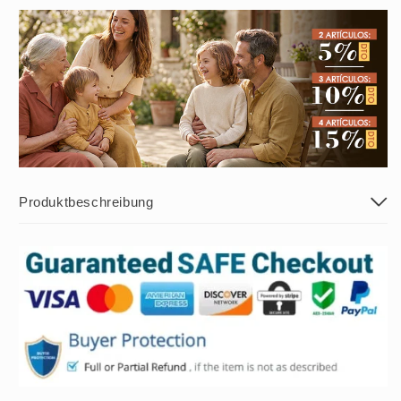
More
More
Effective
Effective
and
and
More
More
User-
User-
friendly
friendly
Produktbeschreibung