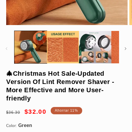
Abrir
A
elemento
e
multimedia
m
1
2
en
e
una
u
ventana
v
modal
m
🎄Christmas Hot Sale-Updated
Version Of Lint Remover Shaver -
Green
More Effective and More User-
friendly
Precio
Precio
$32.00
Ahorrar 11%
$36.30
habitual
de
oferta
Color: