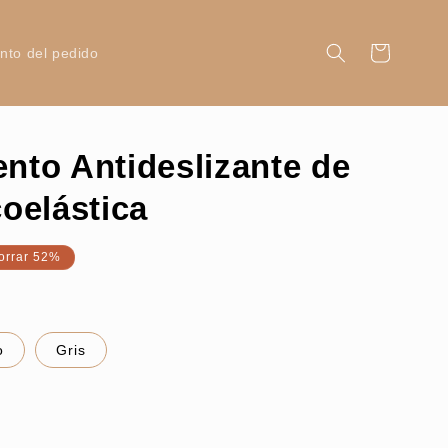
Carrito
nto del pedido
ento Antideslizante de
oelástica
orrar 52%
o
Gris