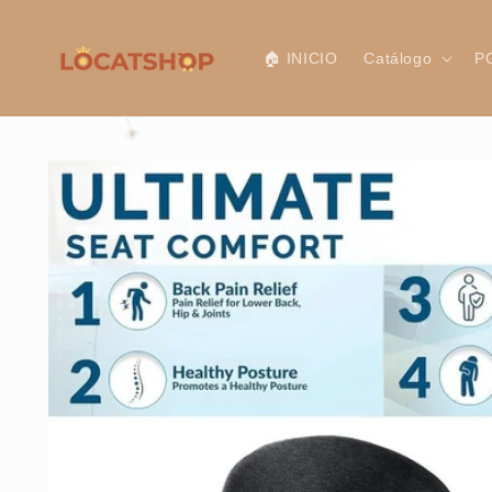
Ir
directamente
al contenido
🏠 INICIO
Catálogo
P
Ir
directamente
a la
información
del producto