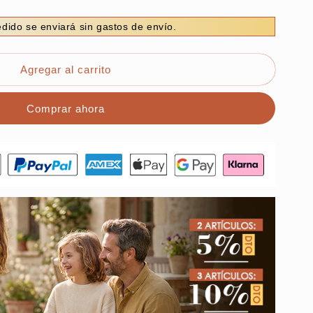
dido se enviará sin gastos de envío.
Agregar al carrito
nte
Comprar ahora
ca