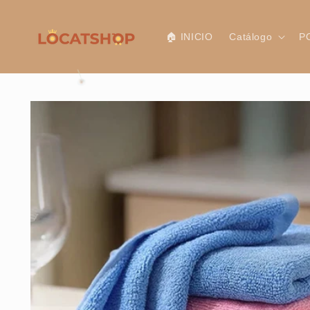
Ir
directamente
al contenido
🏠 INICIO
Catálogo
P
Ir
directamente
a la
información
del producto