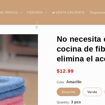
OR PRECIO
FERIADO
🔥VENTA CALIENTE
Seguimie
No necesita 
cocina de fi
elimina el ac
Amarillo
Precio
$12.99
habitual
Color:
3 pcs
Amarillo
Verde
Quantity: