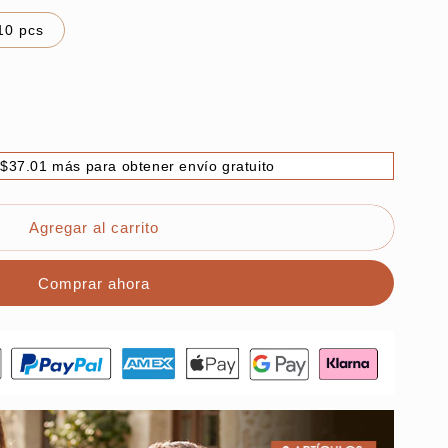
10 pcs
$37.01 más para obtener envío gratuito
:
Agregar al carrito
Comprar ahora