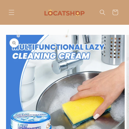
Ir
directamente
al contenido
Carrito
Ir
directamente
a la
información
del producto