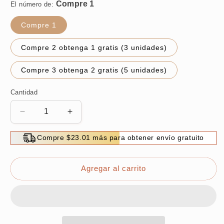
El número de:
Compre 1
Compre 2 obtenga 1 gratis (3 unidades)
Compre 3 obtenga 2 gratis (5 unidades)
Cantidad
Reducir
Aumentar
cantidad
cantidad
para
para
Compre $23.01 más para obtener envío gratuito
Crema
Crema
limpiadora
limpiadora
eficaz
eficaz
Agregar al carrito
multifuncional
multifuncional
con
con
esponja
esponja