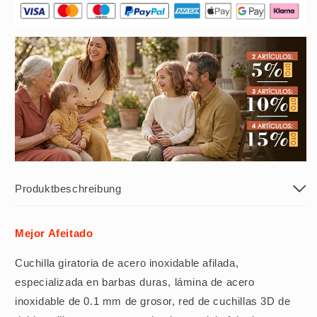
hombres,
hombres,
ideal
ideal
para
para
el
el
hogar,
hogar,
el
el
coche
coche
y
y
los
los
viajes
viajes
Produktbeschreibung
Mejor Afeitado
Cuchilla giratoria de acero inoxidable afilada,
especializada en barbas duras, lámina de acero
inoxidable de 0.1 mm de grosor, red de cuchillas 3D de