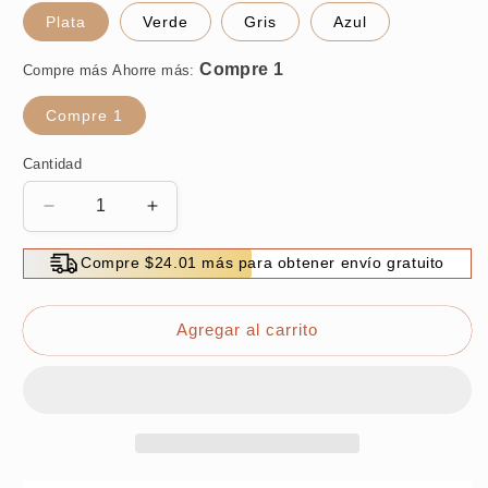
Plata
Verde
Gris
Azul
Compre más Ahorre más:
Compre 1
Cantidad
Reducir
Aumentar
cantidad
cantidad
para
para
Compre $24.01 más para obtener envío gratuito
Afeitadora
Afeitadora
mini
mini
eléctrica
eléctrica
Agregar al carrito
USB
USB
recargable,
recargable,
impermeable
impermeable
y
y
compacta
compacta
para
para