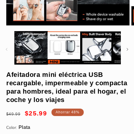
Abrir
A
elemento
e
multimedia
m
1
2
en
e
una
u
ventana
v
modal
m
Afeitadora mini eléctrica USB
recargable, impermeable y compacta
Plata
para hombres, ideal para el hogar, el
coche y los viajes
Compre 1
Precio
Precio
$25.99
Ahorrar 48%
$49.99
habitual
de
oferta
Color: