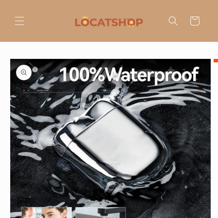
Ir
directamente
al contenido
Carrito
Ir
directamente
a la
información
del producto