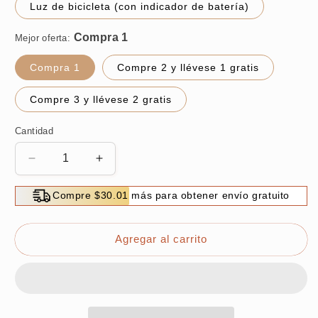
Luz de bicicleta (con indicador de batería)
Mejor oferta:
Compra 1
Compre 2 y llévese 1 gratis
Compre 3 y llévese 2 gratis
Cantidad
Reducir
Aumentar
cantidad
cantidad
para
para
Compre $30.01 más para obtener envío gratuito
Luz
Luz
de
de
bicicleta
bicicleta
Agregar al carrito
recargable,
recargable,
súper
súper
brillante
brillante
e
e
impermeable.
impermeable.