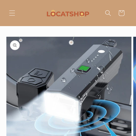
Ir
directamente
al contenido
Carrito
Ir
directamente
a la
información
del producto