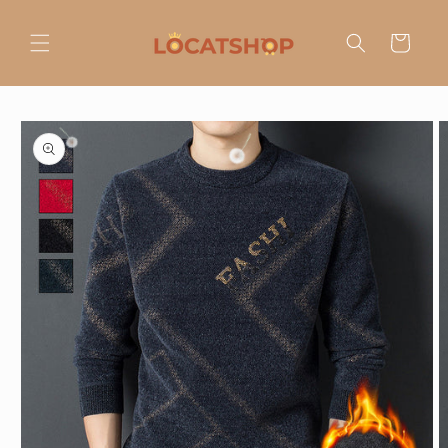
Ir
directamente
al contenido
Carrito
Ir
directamente
a la
información
del producto