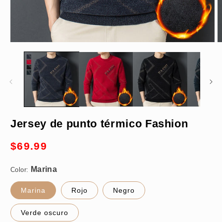
Abrir
A
elemento
e
multimedia
m
1
2
en
e
una
u
ventana
v
modal
m
Marina
Jersey de punto térmico Fashion
Precio
$69.99
habitual
M
Color:
Marina
Rojo
Negro
Verde oscuro