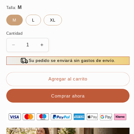
Talla:
M
L
XL
Cantidad
Reducir
Aumentar
cantidad
cantidad
para
para
Su pedido se enviará sin gastos de envío.
Jersey
Jersey
de
de
punto
punto
Agregar al carrito
térmico
térmico
Fashion
Fashion
Comprar ahora