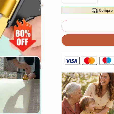
cantidad
cantidad
para
para
Compre 
Corte
Corte
de
de
vidrio
vidrio
para
para
azulejos
azulejos