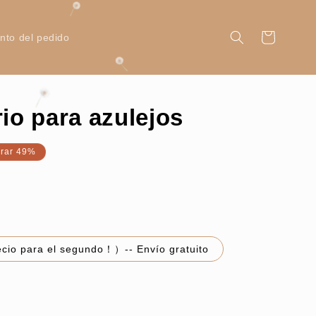
Carrito
nto del pedido
rio para azulejos
rrar 49%
io para el segundo！）-- Envío gratuito