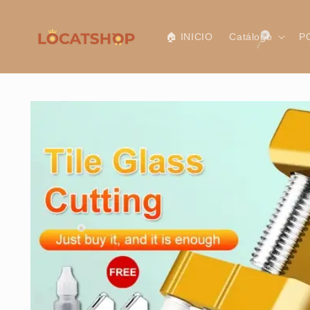
Ir
directamente
al contenido
🏠 INICIO
Catálogo
P
Ir
directamente
a la
información
del producto