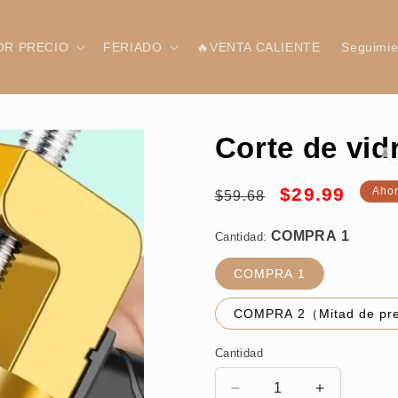
OR PRECIO
FERIADO
🔥VENTA CALIENTE
Seguimie
Corte de vid
Precio
Precio
$29.99
Aho
$59.68
COMPRA 1
habitual
de
Cantidad:
oferta
COMPRA 1
COMPRA 2（Mitad de prec
Cantidad
Reducir
Aumentar