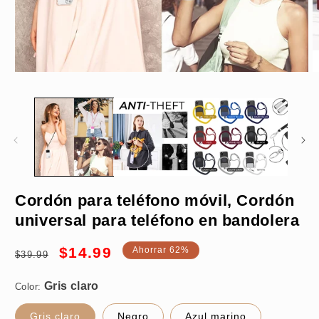
Abrir
A
elemento
e
multimedia
m
1
2
en
e
una
u
ventana
v
modal
m
Gris claro
Cordón para teléfono móvil, Cordón
universal para teléfono en bandolera
Precio
Precio
$14.99
Ahorrar 62%
$39.99
habitual
de
oferta
Color:
Gris claro
Negro
Azul marino