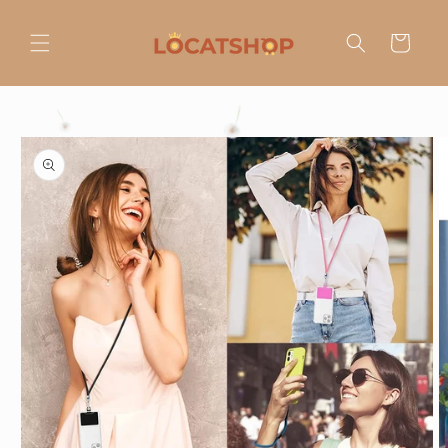
Ir
directamente
al contenido
Carrito
Ir
directamente
a la
información
del producto