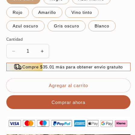
Rojo
Amarillo
Vino tinto
Azul oscuro
Gris oscuro
Blanco
Cantidad
Reducir
Aumentar
cantidad
cantidad
para
para
Compre $35.01 más para obtener envío gratuito
Cordón
Cordón
para
para
teléfono
teléfono
Agregar al carrito
móvil,
móvil,
Cordón
Cordón
Comprar ahora
universal
universal
para
para
teléfono
teléfono
en
en
bandolera
bandolera