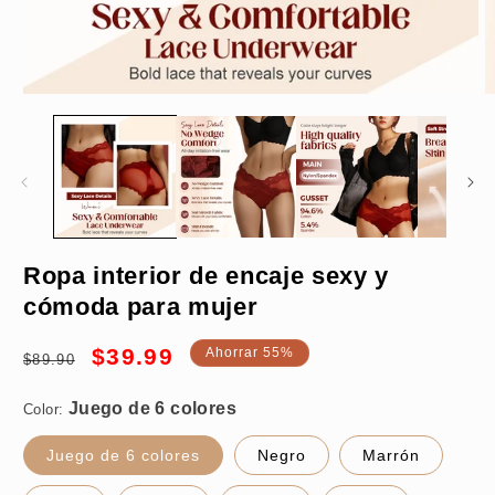
Abrir
A
elemento
e
multimedia
m
1
2
en
e
una
u
ventana
v
modal
m
Juego de 6 colores
Ropa interior de encaje sexy y
cómoda para mujer
Precio
Precio
$39.99
Ahorrar 55%
$89.90
habitual
de
M
oferta
Color:
Juego de 6 colores
Negro
Marrón
Compre 1