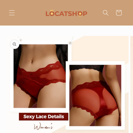
Ir
directamente
al contenido
Carrito
Ir
directamente
a la
información
del producto