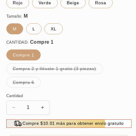
Rojo
Verde
Beige
Rosa
Tamaño:
M
L
XL
CANTIDAD:
Compre 1
Variante
Compra 2 y llévate 1 gratis (3 piezas)
agotada
o
no
Variante
Compra 6
disponible
agotada
o
no
Cantidad
disponible
Reducir
Aumentar
cantidad
cantidad
para
para
Compre $10.01 más para obtener envío gratuito
Ropa
Ropa
interior
interior